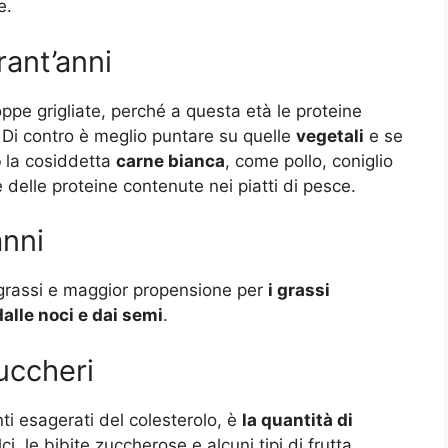
e.
rant’anni
ppe grigliate, perché a questa età le proteine
 Di contro è meglio puntare su quelle
vegetali
e se
o
la cosiddetta
carne bianca
, come pollo, coniglio
 delle proteine contenute nei piatti di pesce.
anni
grassi e maggior propensione per
i grassi
 dalle noci e dai semi
.
uccheri
 esagerati del colesterolo, è
la quantità di
i, le bibite zuccherose e alcuni tipi di frutta.