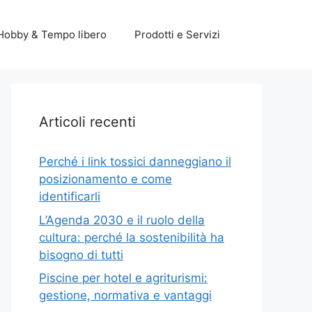
Hobby & Tempo libero
Prodotti e Servizi
Articoli recenti
Perché i link tossici danneggiano il
posizionamento e come
identificarli
L’Agenda 2030 e il ruolo della
cultura: perché la sostenibilità ha
bisogno di tutti
Piscine per hotel e agriturismi:
gestione, normativa e vantaggi