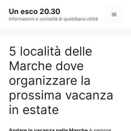
Vai
Un esco 20.30
al
Menu
contenuto
Informazioni e curiosità di quotidiana utilità
5 località delle
Marche dove
organizzare la
prossima vacanza
in estate
Andare in vacanza nelle Marche
è sempre