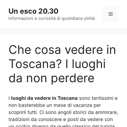
Vai
Un esco 20.30
al
Menu
contenuto
Informazioni e curiosità di quotidiana utilità
Che cosa vedere in
Toscana? I luoghi
da non perdere
I
luoghi da vedere in Toscana
sono tantissimi e
non basterebbe un mese di vacanza per
scoprirli tutti. Ci sono angoli storici da ammirare,
tradizioni da conoscere e posti da vedere con
un occhio diverso da quello classico del turista.