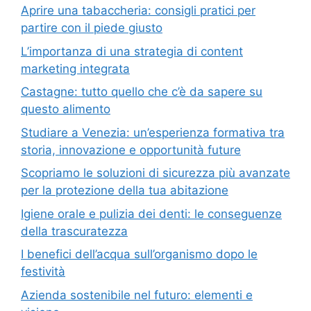
Aprire una tabaccheria: consigli pratici per
partire con il piede giusto
L’importanza di una strategia di content
marketing integrata
Castagne: tutto quello che c’è da sapere su
questo alimento
Studiare a Venezia: un’esperienza formativa tra
storia, innovazione e opportunità future
Scopriamo le soluzioni di sicurezza più avanzate
per la protezione della tua abitazione
Igiene orale e pulizia dei denti: le conseguenze
della trascuratezza
I benefici dell’acqua sull’organismo dopo le
festività
Azienda sostenibile nel futuro: elementi e