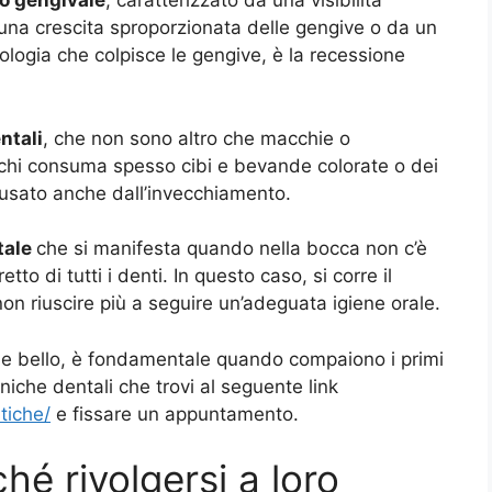
so gengivale
, caratterizzato da una visibilità
una crescita sproporzionata delle gengive o da un
ologia che colpisce le gengive, è la recessione
ntali
, che non sono altro che macchie o
 chi consuma spesso cibi e bevande colorate o dei
usato anche dall’invecchiamento.
tale
che si manifesta quando nella bocca non c’è
tto di tutti i denti. In questo caso, si corre il
 non riuscire più a seguire un’adeguata igiene orale.
 e bello, è fondamentale quando compaiono i primi
niche dentali che trovi al seguente link
tiche/
e fissare un appuntamento.
ché rivolgersi a loro