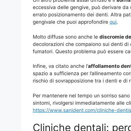
Un altro problema assai diffuso è il
sorri
eccessiva delle gengive, può derivare da 
errato posizionamento dei denti. Altra pat
gengivale che puoi approfondire
qui
.
Molto diffuse sono anche le
discromie de
decolorazioni che compaiono sui denti di
fumatori. Questo problema può essere ca
Infine, va citato anche l’
affollamento den
spazio a sufficienza per l’allineamento corre
rischio di sovrapposizione tra i denti e di
Per mantenere nel tempo un sorriso sano
sintomi, rivolgersi immediatamente alle cli
https://www.sanident.com/cliniche-dentis
Cliniche dentali: per