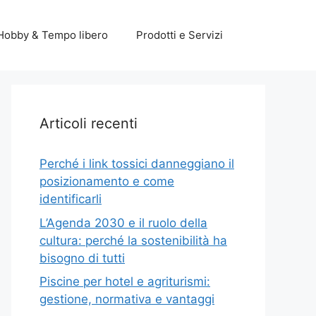
Hobby & Tempo libero
Prodotti e Servizi
Articoli recenti
Perché i link tossici danneggiano il
posizionamento e come
identificarli
L’Agenda 2030 e il ruolo della
cultura: perché la sostenibilità ha
bisogno di tutti
Piscine per hotel e agriturismi:
gestione, normativa e vantaggi