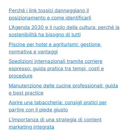
Perché i link tossici danneggiano il
posizionamento e come identificarli
L’Agenda 2030 e il ruolo della cultura: perché la
sostenibilità ha bisogno di tutti
Piscine per hotel e agriturismi: gestione,
normativa e vantaggi
Spedizioni internazionali tramite corriere
espresso: guida pratica tra tempi, costi e
procedure
Manutenzione delle cucine professionali: guida
e best practice
Aprire una tabaccheria: consigli pratici per
partire con il piede giusto
L’importanza di una strategia di content
marketing integrata