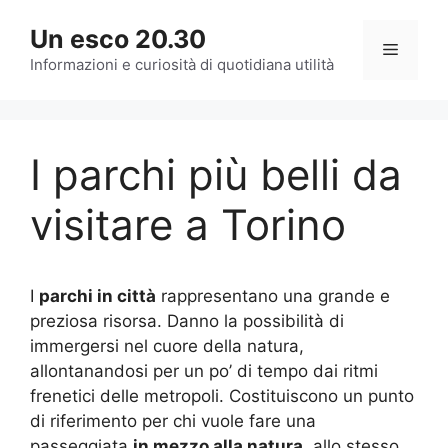
Vai
Un esco 20.30
al
Menu
contenuto
Informazioni e curiosità di quotidiana utilità
I parchi più belli da
visitare a Torino
I
parchi in città
rappresentano una grande e
preziosa risorsa. Danno la possibilità di
immergersi nel cuore della natura,
allontanandosi per un po’ di tempo dai ritmi
frenetici delle metropoli. Costituiscono un punto
di riferimento per chi vuole fare una
passeggiata
in mezzo alla natura
, allo stesso