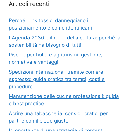
Articoli recenti
Perché i link tossici danneggiano il
posizionamento e come identificarli
L’Agenda 2030 e il ruolo della cultura: perché la
sostenibilità ha bisogno di tutti
Piscine per hotel e agriturismi: gestione,
normativa e vantaggi
Spedizioni internazionali tramite corriere
espresso: guida pratica tra tempi, costi e
procedure
Manutenzione delle cucine professionali: guida
e best practice
Aprire una tabaccheria: consigli pratici per
partire con il piede giusto
L’importanza di una strategia di content