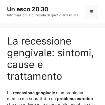
Vai
Un esco 20.30
al
Menu
contenuto
Informazioni e curiosità di quotidiana utilità
La recessione
gengivale: sintomi,
cause e
trattamento
La
recessione gengivale
è un problema
medico ma soprattutto un
problema estetico
che può influire in maniera molto negativa sulla