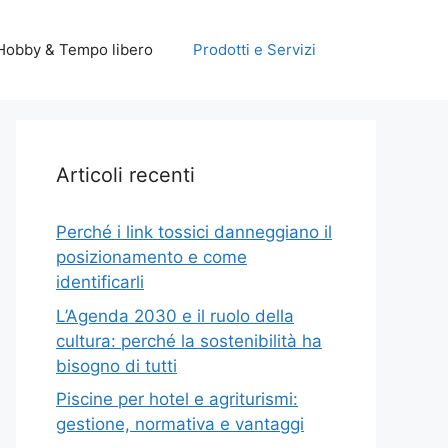
Hobby & Tempo libero
Prodotti e Servizi
Articoli recenti
Perché i link tossici danneggiano il
posizionamento e come
identificarli
L’Agenda 2030 e il ruolo della
cultura: perché la sostenibilità ha
bisogno di tutti
Piscine per hotel e agriturismi:
gestione, normativa e vantaggi