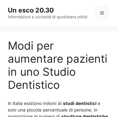
Vai
Un esco 20.30
al
Menu
contenuto
Informazioni e curiosità di quotidiana utilità
Modi per
aumentare pazienti
in uno Studio
Dentistico
In Italia esistono milioni di
studi dentistici
e
solo una piccola percentuale di persone, in
proporzione al numero di
strutture dentistiche