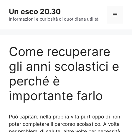
Vai
Un esco 20.30
al
Menu
contenuto
Informazioni e curiosità di quotidiana utilità
Come recuperare
gli anni scolastici e
perché è
importante farlo
Può capitare nella propria vita purtroppo di non
poter completare il percorso scolastico. A volte
per problemi di salute, altre volte per necessità