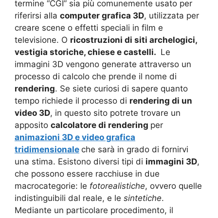
termine “CGI” sia più comunemente usato per
riferirsi alla
computer grafica 3D
, utilizzata per
creare scene o effetti speciali in film e
televisione. O
ricostruzioni di siti archelogici,
vestigia storiche, chiese e castelli.
Le
immagini 3D vengono generate attraverso un
processo di calcolo che prende il nome di
rendering
. Se siete curiosi di sapere quanto
tempo richiede il processo di
rendering di un
video 3D
, in questo sito potrete trovare un
apposito
calcolatore di rendering
per
animazioni 3D e video grafica
tridimensionale
che sarà in grado di fornirvi
una stima. Esistono diversi tipi di
immagini 3D
,
che possono essere racchiuse in due
macrocategorie: le
fotorealistiche
, ovvero quelle
indistinguibili dal reale, e le
sintetiche
.
Mediante un particolare procedimento, il