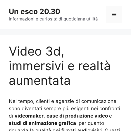
Vai
Un esco 20.30
al
Menu
contenuto
Informazioni e curiosità di quotidiana utilità
Video 3d,
immersivi e realtà
aumentata
Nel tempo, clienti e agenzie di comunicazione
sono diventati sempre più esigenti nei confronti
di
videomaker
,
case di produzione video
e
studi di animazione grafica
per quanto
riguarda la qualità dei filmati audiovisivi. Questi