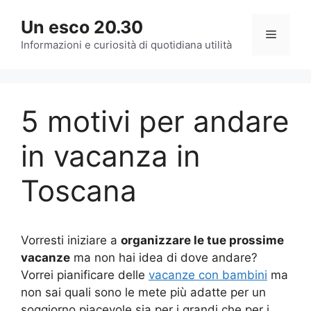
Vai
Un esco 20.30
al
Menu
contenuto
Informazioni e curiosità di quotidiana utilità
5 motivi per andare
in vacanza in
Toscana
Vorresti iniziare a
organizzare le tue prossime
vacanze
ma non hai idea di dove andare?
Vorrei pianificare delle
vacanze con bambini
ma
non sai quali sono le mete più adatte per un
soggiorno piacevole sia per i grandi che per i