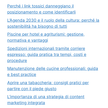
Perché i link tossici danneggiano il
posizionamento e come identificarli
L’Agenda 2030 e il ruolo della cultura: perché la
sostenibilità ha bisogno di tutti
Piscine per hotel e agriturismi: gestione,
normativa e vantaggi
Spedizioni internazionali tramite corriere
espresso: guida pratica tra tempi, costi e
procedure
Manutenzione delle cucine professionali: guida
e best practice
Aprire una tabaccheria: consigli pratici per
partire con il piede giusto
L’importanza di una strategia di content
marketing integrata