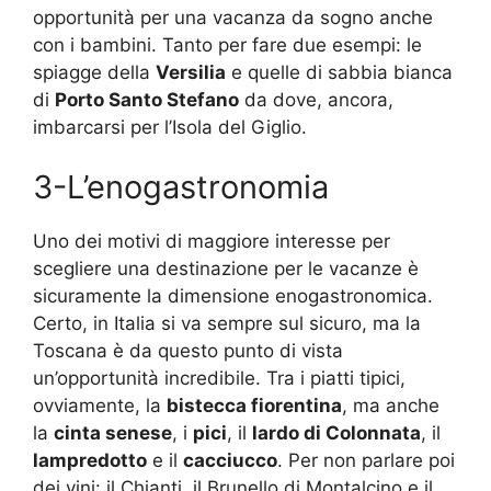
opportunità per una vacanza da sogno anche
con i bambini. Tanto per fare due esempi: le
spiagge della
Versilia
e quelle di sabbia bianca
di
Porto Santo Stefano
da dove, ancora,
imbarcarsi per l’Isola del Giglio.
3-L’enogastronomia
Uno dei motivi di maggiore interesse per
scegliere una destinazione per le vacanze è
sicuramente la dimensione enogastronomica.
Certo, in Italia si va sempre sul sicuro, ma la
Toscana è da questo punto di vista
un’opportunità incredibile. Tra i piatti tipici,
ovviamente, la
bistecca fiorentina
, ma anche
la
cinta senese
, i
pici
, il
lardo di Colonnata
, il
lampredotto
e il
cacciucco
. Per non parlare poi
dei vini: il Chianti, il Brunello di Montalcino e il