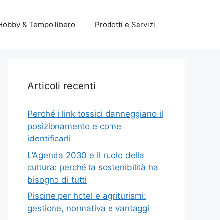
Hobby & Tempo libero
Prodotti e Servizi
Articoli recenti
Perché i link tossici danneggiano il
posizionamento e come
identificarli
L’Agenda 2030 e il ruolo della
cultura: perché la sostenibilità ha
bisogno di tutti
Piscine per hotel e agriturismi:
gestione, normativa e vantaggi