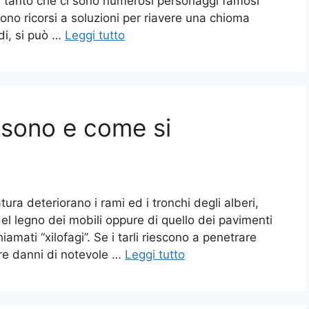
, tanto che ci sono numerosi personaggi famosi
ono ricorsi a soluzioni per riavere una chioma
ndi, si può …
Leggi tutto
a sono e come si
atura deteriorano i rami ed i tronchi degli alberi,
del legno dei mobili oppure di quello dei pavimenti
amati “xilofagi”. Se i tarli riescono a penetrare
are danni di notevole …
Leggi tutto