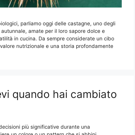
 biologici, parliamo oggi delle castagne, uno degli
e autunnale, amate per il loro sapore dolce e
satilità in cucina. Da sempre considerate un cibo
 valore nutrizionale e una storia profondamente
vi quando hai cambiato
ecisioni più significative durante una
liere un colore o un pattern che si abbini