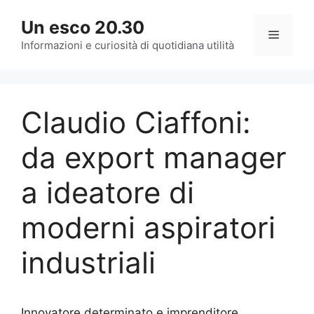
Vai
Un esco 20.30
al
Menu
contenuto
Informazioni e curiosità di quotidiana utilità
Claudio Ciaffoni:
da export manager
a ideatore di
moderni aspiratori
industriali
Innovatore determinato e imprenditore