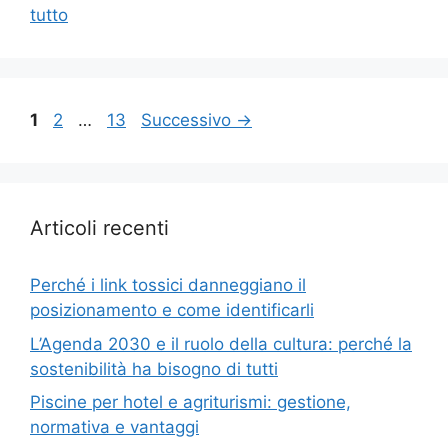
tutto
Pagina
Pagina
Pagina
1
2
…
13
Successivo
→
Articoli recenti
Perché i link tossici danneggiano il
posizionamento e come identificarli
L’Agenda 2030 e il ruolo della cultura: perché la
sostenibilità ha bisogno di tutti
Piscine per hotel e agriturismi: gestione,
normativa e vantaggi