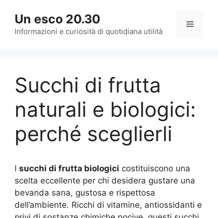
Vai
Un esco 20.30
al
Menu
contenuto
Informazioni e curiosità di quotidiana utilità
Succhi di frutta
naturali e biologici:
perché sceglierli
I
succhi di frutta biologici
costituiscono una
scelta eccellente per chi desidera gustare una
bevanda sana, gustosa e rispettosa
dell’ambiente. Ricchi di vitamine, antiossidanti e
privi di sostanze chimiche nocive, questi succhi