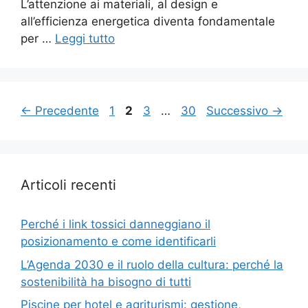
L’attenzione ai materiali, al design e
all’efficienza energetica diventa fondamentale
per …
Leggi tutto
Pagina
Pagina
Pagina
Pagina
←
Precedente
1
2
3
…
30
Successivo
→
Articoli recenti
Perché i link tossici danneggiano il
posizionamento e come identificarli
L’Agenda 2030 e il ruolo della cultura: perché la
sostenibilità ha bisogno di tutti
Piscine per hotel e agriturismi: gestione,