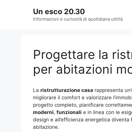
Vai
Un esco 20.30
al
contenuto
Informazioni e curiosità di quotidiana utilità
Progettare la ris
per abitazioni m
La
ristrutturazione casa
rappresenta un’o
migliorare il comfort e valorizzare l’immobil
progetto completo, pianificare correttame
moderni
,
funzionali
e in linea con le esig
design e all’efficienza energetica diventa
abitazione.