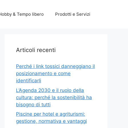
Hobby & Tempo libero
Prodotti e Servizi
Articoli recenti
Perché i link tossici danneggiano il
posizionamento e come
identificarli
L’Agenda 2030 e il ruolo della
cultura: perché la sostenibilità ha
bisogno di tutti
Piscine per hotel e agriturismi:
gestione, normativa e vantaggi