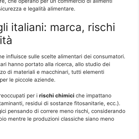
tare, che operano per un commercio di alimenti
, sicurezza e legalità alimentare.
i italiani: marca, rischi
ità
he influisce sulle scelte alimentari dei consumatori.
ri hanno portato alla ricerca, allo studio dei
izzo di materiali e macchinari, tutti elementi
 per le piccole aziende.
reoccupati per i
rischi chimici
che impattano
aminanti, residui di sostanze fitosanitarie, ecc.).
ogici pensando di correre meno rischi, considerando
bio mentre le produzioni classiche siano meno