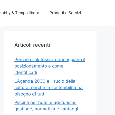
Hobby & Tempo libero
Prodotti e Servizi
Articoli recenti
Perché i link tossici danneggiano il
posizionamento e come
identificarli
L’Agenda 2030 e il ruolo della
cultura: perché la sostenibilità ha
bisogno di tutti
Piscine per hotel e agriturismi:
gestione, normativa e vantaggi