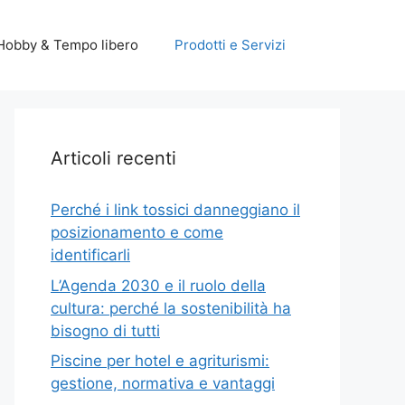
Hobby & Tempo libero
Prodotti e Servizi
Articoli recenti
Perché i link tossici danneggiano il
posizionamento e come
identificarli
L’Agenda 2030 e il ruolo della
cultura: perché la sostenibilità ha
bisogno di tutti
Piscine per hotel e agriturismi:
gestione, normativa e vantaggi