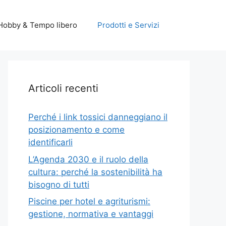
Hobby & Tempo libero
Prodotti e Servizi
Articoli recenti
Perché i link tossici danneggiano il
posizionamento e come
identificarli
L’Agenda 2030 e il ruolo della
cultura: perché la sostenibilità ha
bisogno di tutti
Piscine per hotel e agriturismi:
gestione, normativa e vantaggi