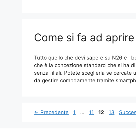
Come si fa ad aprire
Tutto quello che devi sapere su N26 e i 
che è la concezione standard che si ha di 
senza filiali. Potete sceglierla se cercate
da gestire comodamente tramite smartp
Pagina
Pagina
Pagina
Pagina
←
Precedente
1
…
11
12
13
Succe