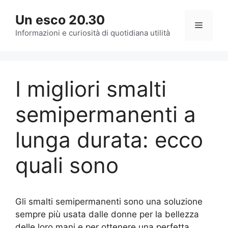
Vai
Un esco 20.30
al
Menu
contenuto
Informazioni e curiosità di quotidiana utilità
I migliori smalti
semipermanenti a
lunga durata: ecco
quali sono
Gli smalti semipermanenti sono una soluzione
sempre più usata dalle donne per la bellezza
delle loro mani e per ottenere una perfetta