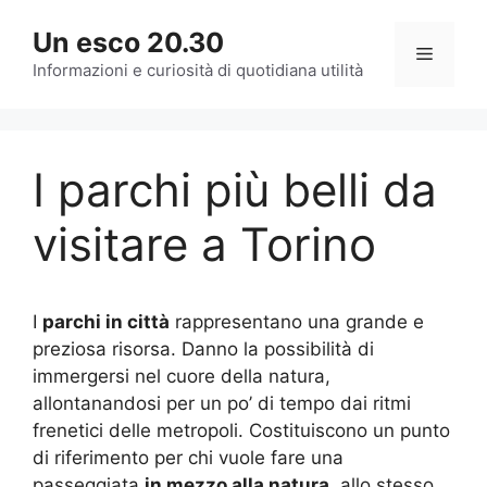
Vai
Un esco 20.30
al
Menu
contenuto
Informazioni e curiosità di quotidiana utilità
I parchi più belli da
visitare a Torino
I
parchi in città
rappresentano una grande e
preziosa risorsa. Danno la possibilità di
immergersi nel cuore della natura,
allontanandosi per un po’ di tempo dai ritmi
frenetici delle metropoli. Costituiscono un punto
di riferimento per chi vuole fare una
passeggiata
in mezzo alla natura
, allo stesso